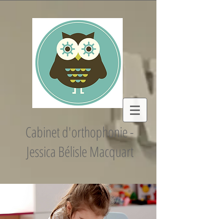
Cabinet d'orthophonie -
Jessica Bélisle Macquart