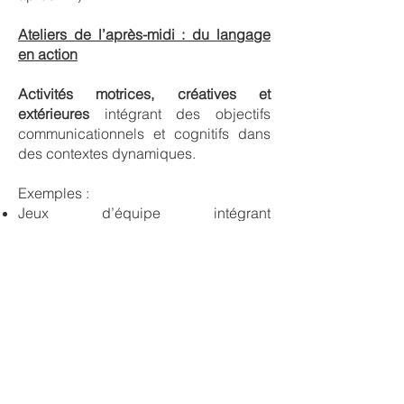
Ateliers de l’après-midi : du langage
en
action
Activités motrices, créatives et
extérieures
intégrant des objectifs
communicationnels et cognitifs dans
des contextes dynamiques.
Exemples :
Jeux d’équipe intégrant
compréhension et formulation de
consignes
Chasses aux objets avec indices
langagiers et raisonnement verbal
Activités de séquençage,
catégorisation et résolution de
problèmes
Jeux collaboratifs favorisant la
communication, la planification et