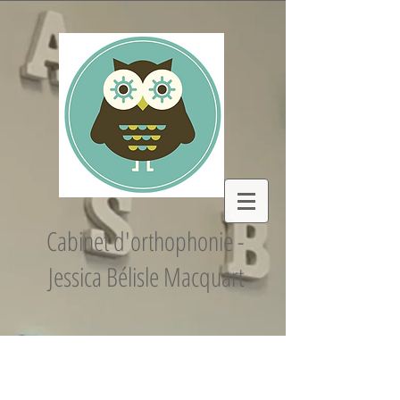
Cabinet d'orthophonie -
Jessica Bélisle Macquart