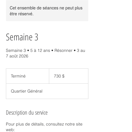
Cet ensemble de séances ne peut plus
être réservé.
Semaine 3
Semaine 3 • 5 à 12 ans • Résonner • 3 au
7 août 2026
730 dollars
canadiens
Terminé
T
730 $
e
r
Quartier Général
m
i
n
é
Description du service
Pour plus de détails, consultez notre site
web: