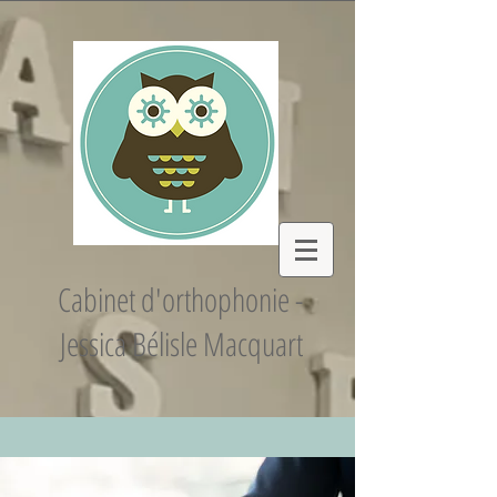
Cabinet d'orthophonie -
Jessica Bélisle Macquart