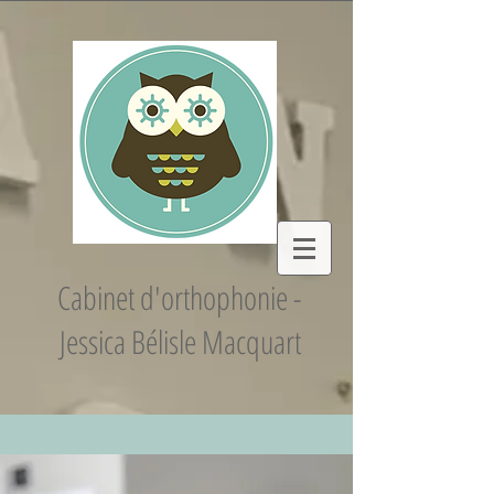
Cabinet d'orthophonie -
Jessica Bélisle Macquart