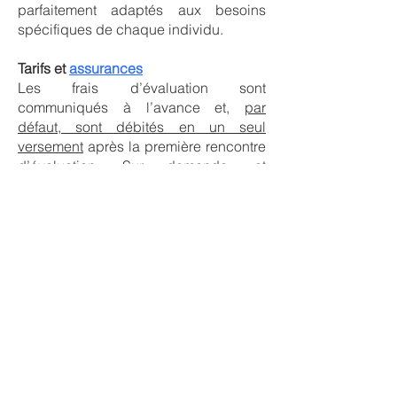
parfaitement adaptés aux besoins
spécifiques de chaque individu.
Tarifs et
assurances
Les frais d’évaluation sont
communiqués à l’avance et,
par
défaut, sont débités en un seul
versement
après la première rencontre
d’évaluation.
Sur demande
, et
uniquement si cette demande est faite
avant
la première rencontre
d’évaluation, il pourrait être possible
de répartir les paiements selon le
nombre de rencontres prévues.
Comme l’évaluation est réalisée par
une orthophoniste — même dans les
parcours incluant un·e agent·e de
stimulation du langage — elle est
généralement admissible à un