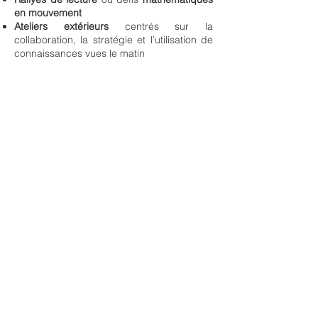
en mouvement
Ateliers extérieurs
centrés sur la
collaboration, la stratégie et l’utilisation de
connaissances vues le matin
Autres ateliers spécialisés
Ergothérapie
: Préalables à l'écriture lisible,
dextérité, enchaînements de tracés et
motricité fine
Psychoéducation
:
Détails à venir
Zoothérapie
: Stimulation de la
communication à travers l’interaction avec
les animaux.
Bibliothécaire :
Lecture animée d’un conte
favorisant l’éveil au langage,
l’enrichissement du vocabulaire et le plaisir
de la lecture
Lecture partagée enrichie
: Travail sur les
niveaux de vocabulaire, le vocabulaire
littéraire et les structures complexes
contenues dans les livres de littérature
jeunesse