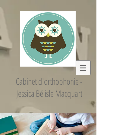
Cabinet d'orthophonie -
Jessica Bélisle Macquart